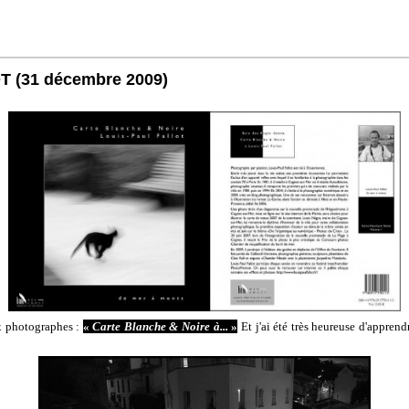
OT
(31 décembre 2009)
x photographes :
«
Carte Blanche & Noire à...
»
:
Et j'ai été très heureuse d'appren