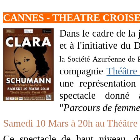
CANNES - THEATRE CROIS
Dans le cadre de la
et à l'initiative du
la Société Azuréenne de P
compagnie
Théâtre
une représentation
spectacle donné a
"
Parcours de femme
Samedi 10 Mars à 20h au Théâtre C
Ce spectacle de haut niveau, d