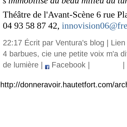
s'immobilise au beau milieu du tu
Théâtre de l'Avant-Scène 6 rue P
04 93 58 87 42,
innovision06@fre
22:17 Écrit par Ventura's blog |
Lien
4 barbues
,
cie une petite voix m'a di
de lumière
|
Facebook
|
|
http://donneravoir.hautetfort.com/ar