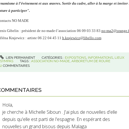
ynamisme à l’événement et aux œuvres. Sortir du cadre, aller à la marge et inviter 
ature à participer".
ontacts NO MADE
enis Gibelin : président de no-made-l’association 06 09 03 33 83
no-ma2@orange.f
éléna Krajewicz : artiste 06 22 04 45 11
h.krajewicz@libello.com
LIEN PERMANENT
CATÉGORIES :
EXPOSITIONS
,
INFORMATIONS
,
LIEUX
SYMPAS
TAGS :
ASSOCIATION NO-MADE
,
ARBORETUM DE ROURE
2
COMMENTAIRES
COMMENTAIRES
Hola,
je cherche à Michelle Siboun . J'ai plus de nouvelles d'elle
depuis qu'elle est parti de l'espagne. En espérant des
nouvelles un grand bisous depuis Malaga