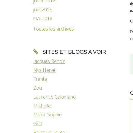
juillet 2018
d
juin 2018
n
mai 2018
C
Toutes les archives
D
H
SITES ET BLOGS A VOIR
Jacques Renoir
Nys Hervé
Franta
Zou
Laurence Calamand
Michelle
Maïor Sophie
Gen
Fallot Louis-Paul