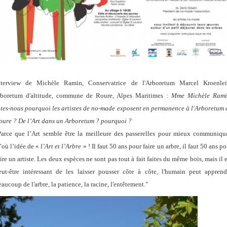
nterview de Michèle Ramin, Conservatrice de l'Arboretum Marcel Kroenlei
rboretum d'altitude, commune de Roure, Alpes Maritimes :
Mme Michèle Rami
ites-nous pourquoi les artistes de no-made exposent en permanence à l'Arboretum 
oure ? De l’Art dans un Arboretum ? pourquoi ?
Parce que l’Art semble être la meilleure des passerelles pour mieux communique
’où l’idée de «
l’Art et l’Arbre
» ! Il faut 50 ans pour faire un arbre, il faut 50 ans p
ire un artiste. Les deux espèces ne sont pas tout à fait faites du même bois, mais il 
eut-être intéressant de les laisser pousser côte à côte, l'humain peut apprend
aucoup de l'arbre, la patience, la racine, l'entêtement."