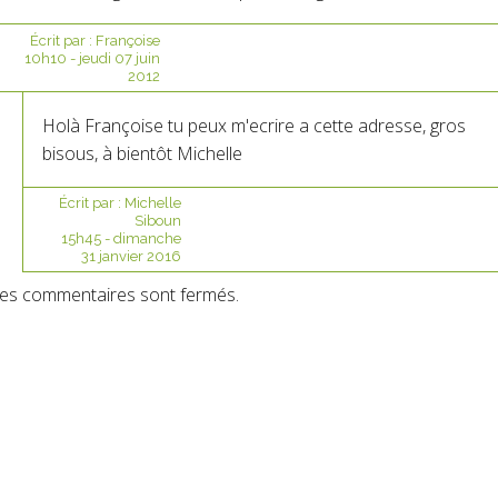
Écrit par :
Françoise
10h10
-
jeudi 07
juin
2012
Holà Françoise tu peux m'ecrire a cette adresse, gros
bisous, à bientôt Michelle
Écrit par :
Michelle
Siboun
15h45
-
dimanche
31
janvier 2016
es commentaires sont fermés.