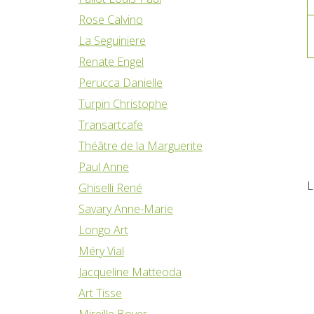
Rose Calvino
La Seguiniere
Renate Engel
Perucca Danielle
Turpin Christophe
Transartcafe
Théâtre de la Marguerite
Paul Anne
L
Ghiselli René
Savary Anne-Marie
Longo Art
Méry Vial
Jacqueline Matteoda
Art Tisse
Mireille Boyer