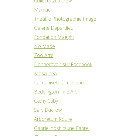
Collectif 2cu crew
Mamac
Théâtre Photographie Image
Galerie Depardieu
Fondation Maeght
No Made
Zoo Arte
Donneravoir sur Facebook
Mosalinea
La manivelle à musique
Beddington Fine Art
Cathy Cuby
Sally Ducrow
Arboretum Roure
Gabriel Yoshitsune Fabre