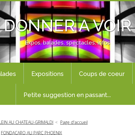
DONNER A VOIR
Expos, balades, spectacles, infos
lades
Expositions
Coups de coeur
Petite suggestion en passant...
LEIN AU CHATEAU-GRIMALDI
Page d'accueil
FONDACARO AU PARC PHOENIX