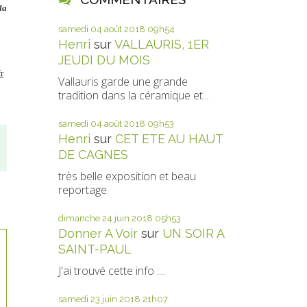
la
samedi 04
août 2018
09h54
Henri
sur
VALLAURIS, 1ER
JEUDI DU MOIS
r
Vallauris garde une grande
tradition dans la céramique et...
samedi 04
août 2018
09h53
Henri
sur
CET ETE AU HAUT
DE CAGNES
très belle exposition et beau
reportage.
dimanche 24
juin 2018
05h53
Donner A Voir
sur
UN SOIR A
SAINT-PAUL
J'ai trouvé cette info :...
samedi 23
juin 2018
21h07