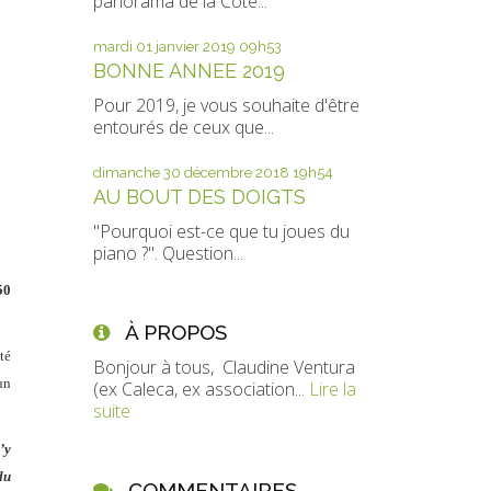
panorama de la Côte...
mardi 01
janvier 2019
09h53
BONNE ANNEE 2019
Pour 2019, je vous souhaite d'être
entourés de ceux que...
dimanche 30
décembre 2018
19h54
AU BOUT DES DOIGTS
"Pourquoi est-ce que tu joues du
piano ?". Question...
0
À PROPOS
té
Bonjour à tous, Claudine Ventura
un
(ex Caleca, ex association...
Lire la
suite
’y
du
COMMENTAIRES