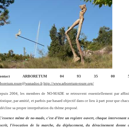
Contact ARBORETUM 04 93 35 00 5
rboretum.roure@wanadoo.fr
http://www.arboretum-roure.org/
epuis 2004, les membres de NO-MADE se retrouvent essentiellement par affini
rtistique, par amitié, et parfois par hasard objectif dans ce lieu à part pour que chac
 décline sa propre interprétation du thème proposé.
L’essence même de no-made, c’est d’être un registre ouvert, chaque intervenant s
nscrit, l’évocation de la marche, du déplacement, du déracinement donne 