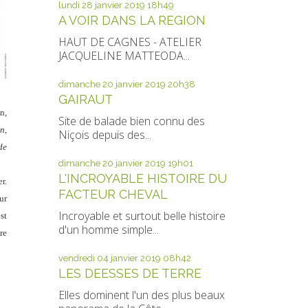
lundi 28
janvier 2019
18h49
A VOIR DANS LA REGION
HAUT DE CAGNES - ATELIER
JACQUELINE MATTEODA...
dimanche 20
janvier 2019
20h38
GAIRAUT
n,
Site de balade bien connu des
n,
Niçois depuis des...
de
dimanche 20
janvier 2019
19h01
L'INCROYABLE HISTOIRE DU
r.
FACTEUR CHEVAL
our
Incroyable et surtout belle histoire
est
d'un homme simple...
re
vendredi 04
janvier 2019
08h42
LES DEESSES DE TERRE
Elles dominent l'un des plus beaux