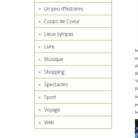
Un peu d'histoires
Coups de Coeur
Lieux sympas
Livre
I
a
Musique
d
Shopping
R
"
Spectacles
D
Sport
fa
p
Voyage
be
Web