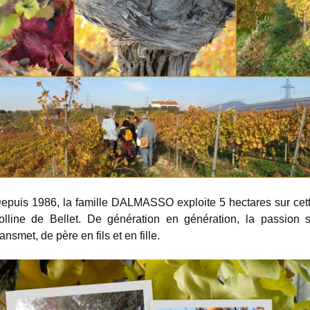
epuis 1986, la famille DALMASSO exploite 5 hectares sur cet
olline de Bellet. De génération en génération, la passion 
ransmet, de père en fils et en fille.