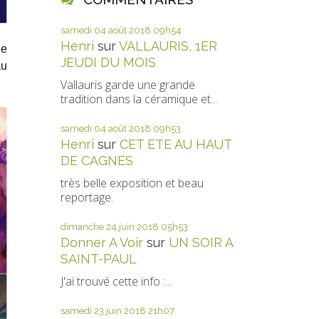
samedi 04
août 2018
09h54
Henri
sur
VALLAURIS, 1ER
ue
JEUDI DU MOIS
au
Vallauris garde une grande
tradition dans la céramique et...
samedi 04
août 2018
09h53
Henri
sur
CET ETE AU HAUT
DE CAGNES
très belle exposition et beau
reportage.
dimanche 24
juin 2018
05h53
Donner A Voir
sur
UN SOIR A
SAINT-PAUL
J'ai trouvé cette info :...
samedi 23
juin 2018
21h07