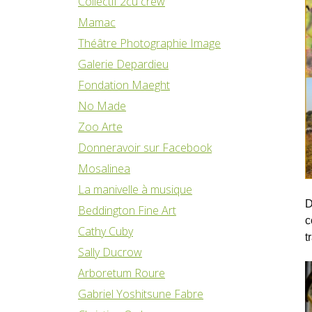
Collectif 2cu crew
Mamac
Théâtre Photographie Image
Galerie Depardieu
Fondation Maeght
No Made
Zoo Arte
Donneravoir sur Facebook
Mosalinea
La manivelle à musique
D
Beddington Fine Art
c
Cathy Cuby
t
Sally Ducrow
Arboretum Roure
Gabriel Yoshitsune Fabre