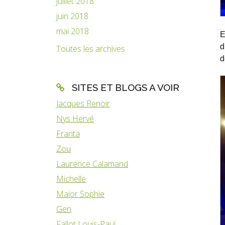
juillet 2018
juin 2018
mai 2018
E
d
Toutes les archives
d
SITES ET BLOGS A VOIR
Jacques Renoir
Nys Hervé
Franta
Zou
Laurence Calamand
Michelle
Maïor Sophie
Gen
Fallot Louis-Paul