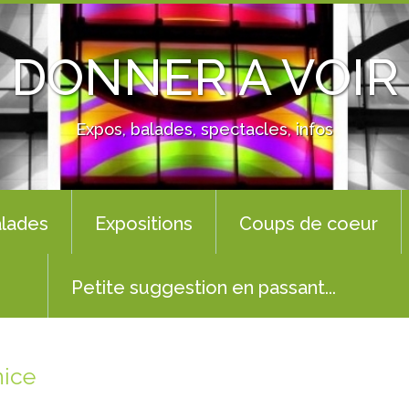
DONNER A VOIR
Expos, balades, spectacles, infos
lades
Expositions
Coups de coeur
Petite suggestion en passant...
nice