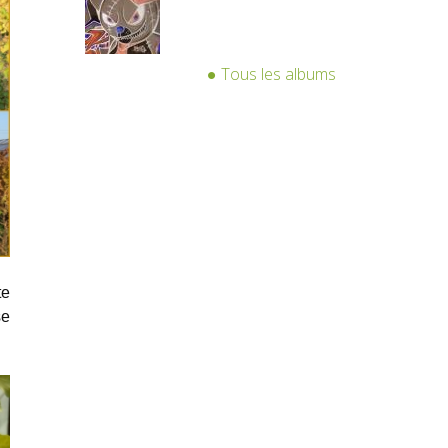
Tous les albums
te
se