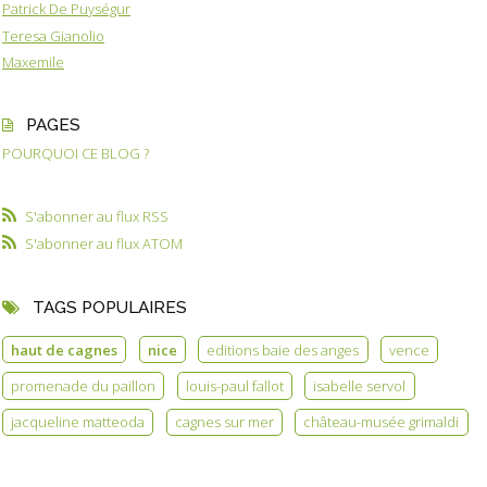
Patrick De Puységur
Teresa Gianolio
Maxemile
PAGES
POURQUOI CE BLOG ?
S'abonner au flux RSS
S'abonner au flux ATOM
TAGS POPULAIRES
haut de cagnes
nice
editions baie des anges
vence
promenade du paillon
louis-paul fallot
isabelle servol
jacqueline matteoda
cagnes sur mer
château-musée grimaldi