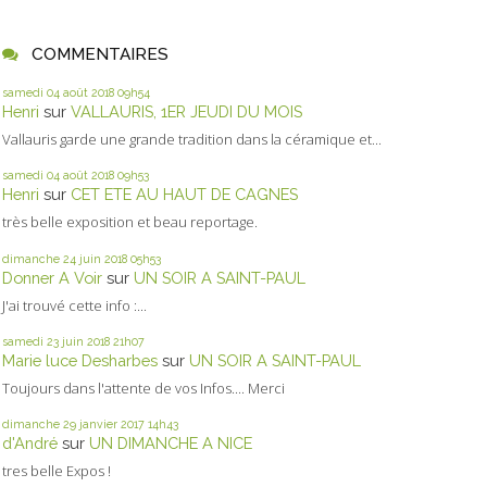
COMMENTAIRES
samedi 04
août 2018
09h54
Henri
sur
VALLAURIS, 1ER JEUDI DU MOIS
Vallauris garde une grande tradition dans la céramique et...
samedi 04
août 2018
09h53
Henri
sur
CET ETE AU HAUT DE CAGNES
très belle exposition et beau reportage.
dimanche 24
juin 2018
05h53
Donner A Voir
sur
UN SOIR A SAINT-PAUL
J'ai trouvé cette info :...
samedi 23
juin 2018
21h07
Marie luce Desharbes
sur
UN SOIR A SAINT-PAUL
Toujours dans l'attente de vos Infos.... Merci
dimanche 29
janvier 2017
14h43
d'André
sur
UN DIMANCHE A NICE
tres belle Expos !