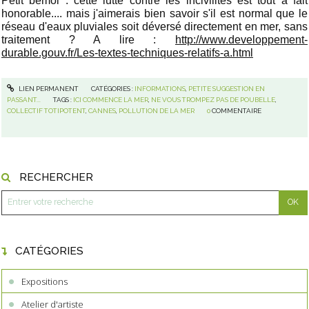
Petit bémol : cette lutte contre les incivilités est tout à fait
honorable.... mais j'aimerais bien savoir s'il est normal que le
réseau d'eaux pluviales soit déversé directement en mer, sans
traitement ? A lire :
http://www.developpement-
durable.gouv.fr/Les-textes-techniques-relatifs-a.html
LIEN PERMANENT
CATÉGORIES :
INFORMATIONS
,
PETITE SUGGESTION EN
PASSANT...
TAGS :
ICI COMMENCE LA MER
,
NE VOUS TROMPEZ PAS DE POUBELLE
,
COLLECTIF TOTIPOTENT
,
CANNES
,
POLLUTION DE LA MER
0
COMMENTAIRE
RECHERCHER
CATÉGORIES
Expositions
Atelier d'artiste