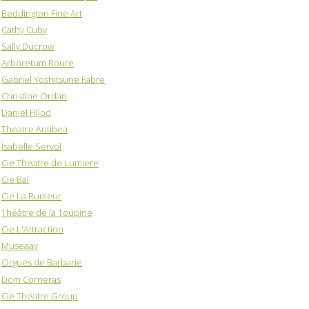
Beddington Fine Art
Cathy Cuby
Sally Ducrow
Arboretum Roure
Gabriel Yoshitsune Fabre
Christine Ordan
Daniel Fillod
Theatre Antibea
Isabelle Servol
Cie Theatre de Lumiere
Cie Bal
Cie La Rumeur
Théâtre de la Toupine
Cie L'Attraction
Museaav
Orgues de Barbarie
Dom Corrieras
Cie Theatre Group