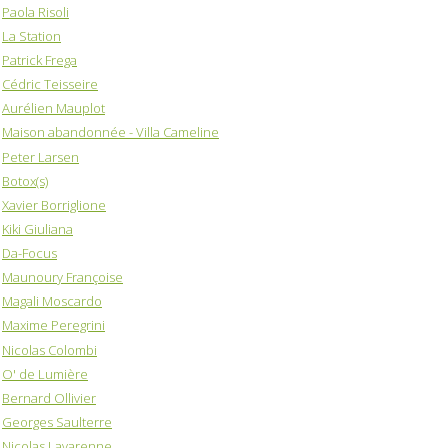
Paola Risoli
La Station
Patrick Frega
Cédric Teisseire
Aurélien Mauplot
Maison abandonnée - Villa Cameline
Peter Larsen
Botox(s)
Xavier Borriglione
Kiki Giuliana
Da-Focus
Maunoury Françoise
Magali Moscardo
Maxime Peregrini
Nicolas Colombi
O' de Lumière
Bernard Ollivier
Georges Saulterre
Nicolas Lavarenne