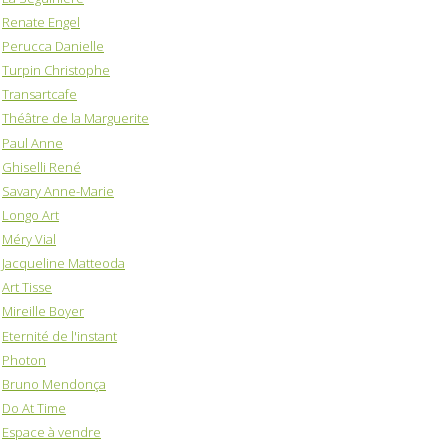
Renate Engel
Perucca Danielle
Turpin Christophe
Transartcafe
Théâtre de la Marguerite
Paul Anne
Ghiselli René
Savary Anne-Marie
Longo Art
Méry Vial
Jacqueline Matteoda
Art Tisse
Mireille Boyer
Eternité de l'instant
Photon
Bruno Mendonça
Do At Time
Espace à vendre