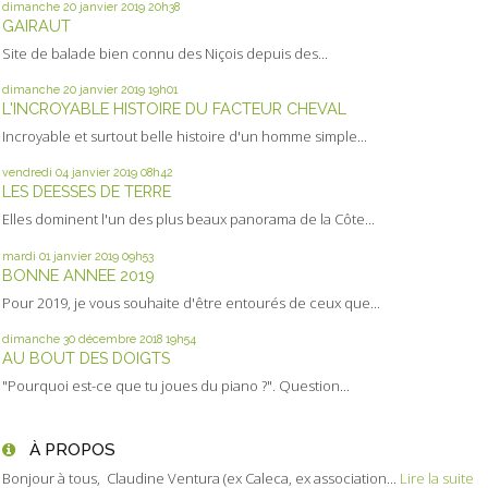
dimanche 20
janvier 2019
20h38
GAIRAUT
Site de balade bien connu des Niçois depuis des...
dimanche 20
janvier 2019
19h01
L'INCROYABLE HISTOIRE DU FACTEUR CHEVAL
Incroyable et surtout belle histoire d'un homme simple...
vendredi 04
janvier 2019
08h42
LES DEESSES DE TERRE
Elles dominent l'un des plus beaux panorama de la Côte...
mardi 01
janvier 2019
09h53
BONNE ANNEE 2019
Pour 2019, je vous souhaite d'être entourés de ceux que...
dimanche 30
décembre 2018
19h54
AU BOUT DES DOIGTS
"Pourquoi est-ce que tu joues du piano ?". Question...
À PROPOS
Bonjour à tous, Claudine Ventura (ex Caleca, ex association...
Lire la suite