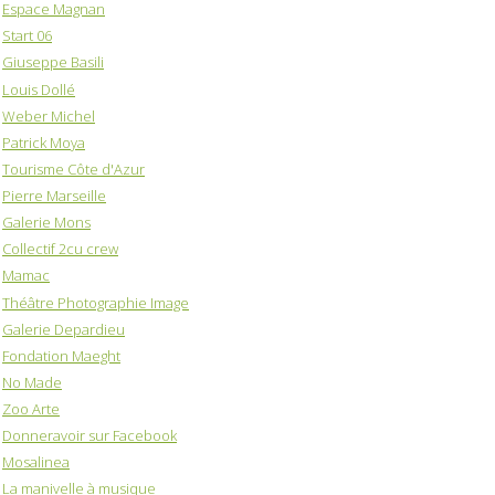
Espace Magnan
Start 06
Giuseppe Basili
Louis Dollé
Weber Michel
Patrick Moya
Tourisme Côte d'Azur
Pierre Marseille
Galerie Mons
Collectif 2cu crew
Mamac
Théâtre Photographie Image
Galerie Depardieu
Fondation Maeght
No Made
Zoo Arte
Donneravoir sur Facebook
Mosalinea
La manivelle à musique