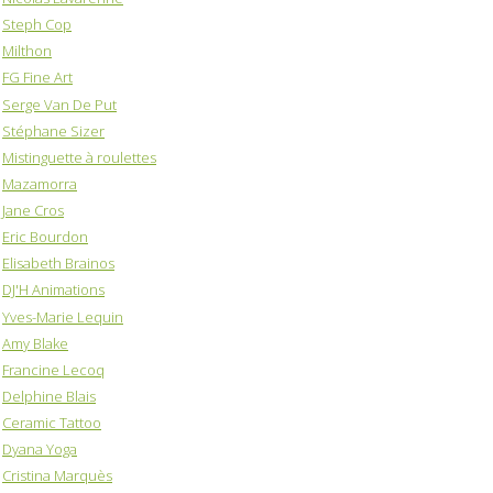
Steph Cop
Milthon
FG Fine Art
Serge Van De Put
Stéphane Sizer
Mistinguette à roulettes
Mazamorra
Jane Cros
Eric Bourdon
Elisabeth Brainos
DJ'H Animations
Yves-Marie Lequin
Amy Blake
Francine Lecoq
Delphine Blais
Ceramic Tattoo
Dyana Yoga
Cristina Marquès