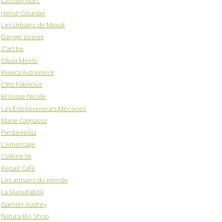
Laffolay Marc
Hervé Gourdel
Les Urbains de Minuit
Danger poésie
Z'art be
Olivia Moelo
Riviera Autrement
Otto Fabricius
Brousse Nicole
Les Entrepreneurs Mécènes
Marie Cagnasso
Piedanlepla
L'Amorçage
Colibris 06
Repair Café
Les artisans du monde
La ManuFabrik
Garnier Audrey
Natura Bio Shop