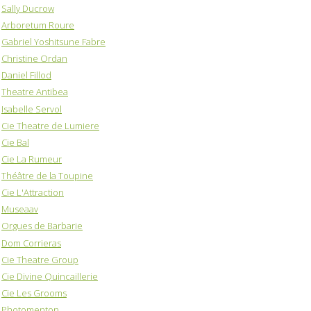
Sally Ducrow
Arboretum Roure
Gabriel Yoshitsune Fabre
Christine Ordan
Daniel Fillod
Theatre Antibea
Isabelle Servol
Cie Theatre de Lumiere
Cie Bal
Cie La Rumeur
Théâtre de la Toupine
Cie L'Attraction
Museaav
Orgues de Barbarie
Dom Corrieras
Cie Theatre Group
Cie Divine Quincaillerie
Cie Les Grooms
Photomenton