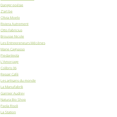
Danger poésie
Z'art be
Olivia Moelo
Riviera Autrement
Otto Fabricius
Brousse Nicole
Les Entrepreneurs Mécènes
Marie Cagnasso
Piedanlepla
L'Amorçage
Colibris 06
Repair Café
Les artisans du monde
La ManuFabrik
Garnier Audrey
Natura Bio Shop
Paola Risoli
La Station