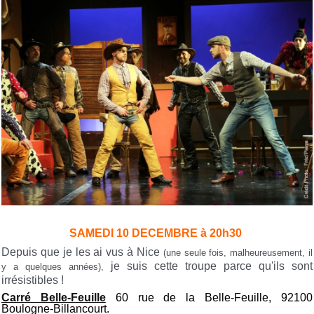
SAMEDI 10 DECEMBRE à 20h30
Depuis que je les ai vus à Nice
(une seule fois, malheureusement, il
je suis cette troupe parce qu'ils sont
y a quelques années),
irrésistibles !
Carré Belle-Feuille
60 rue de la Belle-Feuille, 92100
Boulogne-Billancourt.