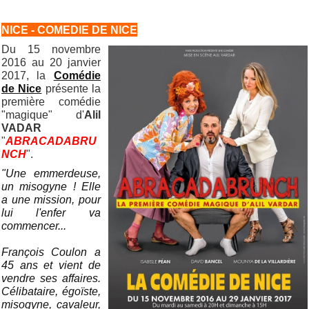
NICE - COMEDIE DE NICE
Du 15 novembre
2016 au 20 janvier
2017, la
Comédie
de Nice
présente la
première comédie
"magique" d'
Alil
VADAR
"
ABRACADABRU
NCH
".
"Une emmerdeuse,
un misogyne ! Elle
a une mission, pour
lui l'enfer va
commencer...
François Coulon a
45 ans et vient de
vendre ses affaires.
Célibataire, égoïste,
misogyne, cavaleur,