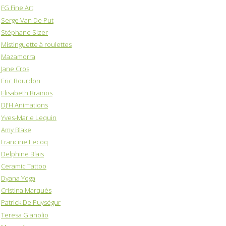
FG Fine Art
Serge Van De Put
Stéphane Sizer
Mistinguette à roulettes
Mazamorra
Jane Cros
Eric Bourdon
Elisabeth Brainos
DJ'H Animations
Yves-Marie Lequin
Amy Blake
Francine Lecoq
Delphine Blais
Ceramic Tattoo
Dyana Yoga
Cristina Marquès
Patrick De Puységur
Teresa Gianolio