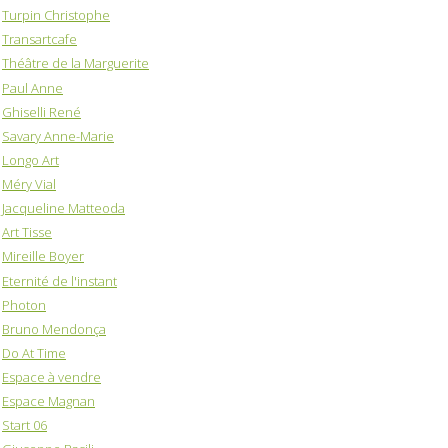
Turpin Christophe
Transartcafe
Théâtre de la Marguerite
Paul Anne
Ghiselli René
Savary Anne-Marie
Longo Art
Méry Vial
Jacqueline Matteoda
Art Tisse
Mireille Boyer
Eternité de l'instant
Photon
Bruno Mendonça
Do At Time
Espace à vendre
Espace Magnan
Start 06