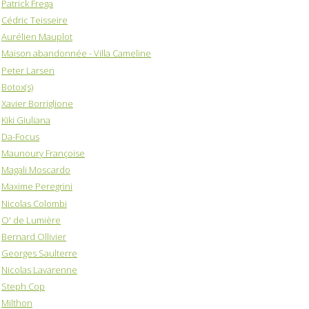
Patrick Frega
Cédric Teisseire
Aurélien Mauplot
Maison abandonnée - Villa Cameline
Peter Larsen
Botox(s)
Xavier Borriglione
Kiki Giuliana
Da-Focus
Maunoury Françoise
Magali Moscardo
Maxime Peregrini
Nicolas Colombi
O' de Lumière
Bernard Ollivier
Georges Saulterre
Nicolas Lavarenne
Steph Cop
Milthon