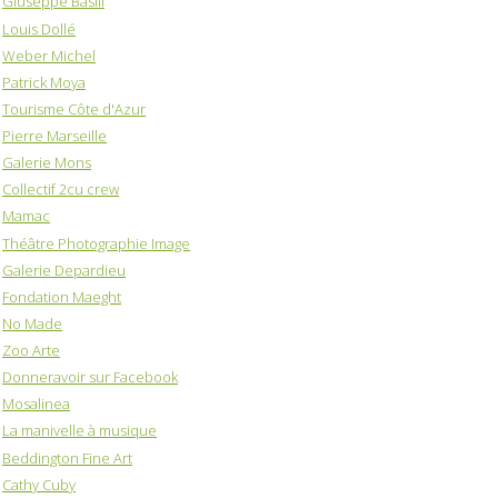
Giuseppe Basili
Louis Dollé
Weber Michel
Patrick Moya
Tourisme Côte d'Azur
Pierre Marseille
Galerie Mons
Collectif 2cu crew
Mamac
Théâtre Photographie Image
Galerie Depardieu
Fondation Maeght
No Made
Zoo Arte
Donneravoir sur Facebook
Mosalinea
La manivelle à musique
Beddington Fine Art
Cathy Cuby