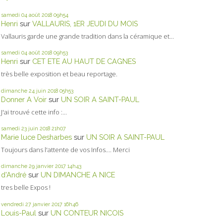
samedi 04
août 2018
09h54
Henri
sur
VALLAURIS, 1ER JEUDI DU MOIS
Vallauris garde une grande tradition dans la céramique et...
samedi 04
août 2018
09h53
Henri
sur
CET ETE AU HAUT DE CAGNES
très belle exposition et beau reportage.
dimanche 24
juin 2018
05h53
Donner A Voir
sur
UN SOIR A SAINT-PAUL
J'ai trouvé cette info :...
samedi 23
juin 2018
21h07
Marie luce Desharbes
sur
UN SOIR A SAINT-PAUL
Toujours dans l'attente de vos Infos.... Merci
dimanche 29
janvier 2017
14h43
d'André
sur
UN DIMANCHE A NICE
tres belle Expos !
vendredi 27
janvier 2017
16h46
Louis-Paul
sur
UN CONTEUR NICOIS