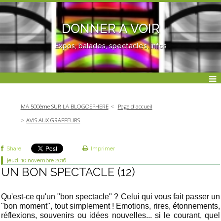
DONNER A VOIR
Expos, balades, spectacles, infos
MA 500ème SUR LA BLOGOSPHERE
Page d'accueil
AVIS AUX GRAFFEURS
Share
Imprimer
jeudi 10
novembre 2016
UN BON SPECTACLE (12)
Qu'est-ce qu'un "bon spectacle" ? Celui qui vous fait passer un
"bon moment", tout simplement ! Emotions, rires, étonnements,
réflexions, souvenirs ou idées nouvelles... si le courant, quel