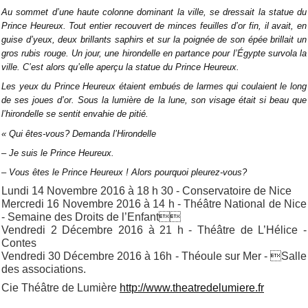
Au sommet d’une haute colonne dominant la ville, se dressait la statue du
Prince Heureux. Tout entier recouvert de minces feuilles d’or fin, il avait, en
guise d’yeux, deux brillants saphirs et sur la poignée de son épée brillait un
gros rubis rouge. Un jour, une hirondelle en partance pour l’Égypte survola la
ville. C’est alors qu’elle aperçu la statue du Prince Heureux.
Les yeux du Prince Heureux étaient embués de larmes qui coulaient le long
de ses joues d’or. Sous la lumière de la lune, son visage était si beau que
l’hirondelle se sentit envahie de pitié.
« Qui êtes-vous? Demanda l’Hirondelle
– Je suis le Prince Heureux.
– Vous êtes le Prince Heureux ! Alors pourquoi pleurez-vous?
Lundi 14 Novembre 2016 à 18 h 30 - Conservatoire de Nice
Mercredi 16 Novembre 2016 à 14 h - Théâtre National de Nice
- Semaine des Droits de l’Enfant
Vendredi 2 Décembre 2016 à 21 h - Théâtre de L’Hélice -
Contes
Vendredi 30 Décembre 2016 à 16h - Théoule sur Mer - Salle
des associations.
Cie Théâtre de Lumière
http://
www.theatredelumiere.fr