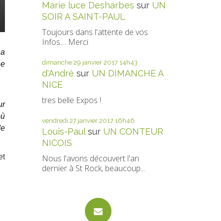
Marie luce Desharbes
sur
UN
SOIR A SAINT-PAUL
Toujours dans l'attente de vos
Infos.... Merci
sa
dimanche 29
janvier 2017
14h43
ne
d'André
sur
UN DIMANCHE A
NICE
tres belle Expos !
ur
où
vendredi 27
janvier 2017
16h46
de
Louis-Paul
sur
UN CONTEUR
NICOIS
et
Nous l'avons découvert l'an
dernier à St Rock, beaucoup...