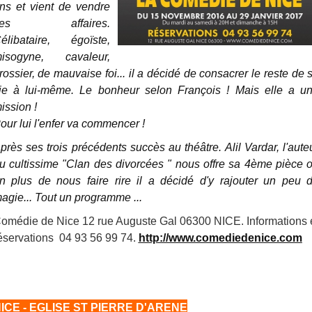
ns et vient de vendre
ses affaires.
élibataire, égoïste,
isogyne, cavaleur,
rossier, de mauvaise foi... il a décidé de consacrer le reste de 
ie à lui-même. Le bonheur selon François ! Mais elle a u
ission !
our lui l'enfer va commencer !
près ses trois précédents succès au théâtre. Alil Vardar, l'aute
u cultissime "Clan des divorcées " nous offre sa 4ème pièce 
n plus de nous faire rire il a décidé d'y rajouter un peu 
agie... Tout un programme ...
omédie de Nice 12 rue Auguste Gal 06300 NICE. Informations 
éservations 04 93 56 99 74.
http://www.comediedenice.com
ICE - EGLISE ST PIERRE D'ARENE