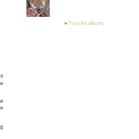
Tous les albums
es
ue
ne
on
00