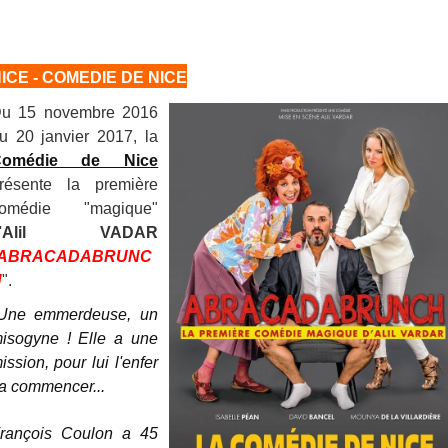
ICE - COMEDIE DE NICE
u 15 novembre 2016
u 20 janvier 2017, la
Comédie de Nice
résente la première
omédie "magique"
'
Alil VADAR
ABRACADABRUNC
H
".
Une emmerdeuse, un
isogyne ! Elle a une
ission, pour lui l'enfer
a commencer...
rançois Coulon a 45