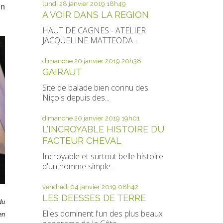
lundi 28
janvier 2019
18h49
un
A VOIR DANS LA REGION
HAUT DE CAGNES - ATELIER
JACQUELINE MATTEODA...
dimanche 20
janvier 2019
20h38
GAIRAUT
Site de balade bien connu des
Niçois depuis des...
dimanche 20
janvier 2019
19h01
L'INCROYABLE HISTOIRE DU
FACTEUR CHEVAL
Incroyable et surtout belle histoire
d'un homme simple...
vendredi 04
janvier 2019
08h42
LES DEESSES DE TERRE
du
Elles dominent l'un des plus beaux
en