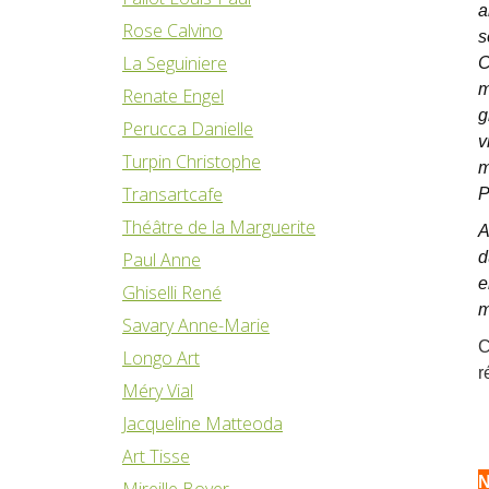
a
Rose Calvino
La Seguiniere
C
m
Renate Engel
g
Perucca Danielle
v
Turpin Christophe
m
Transartcafe
P
Théâtre de la Marguerite
A
Paul Anne
d
e
Ghiselli René
m
Savary Anne-Marie
C
Longo Art
r
Méry Vial
Jacqueline Matteoda
Art Tisse
N
Mireille Boyer