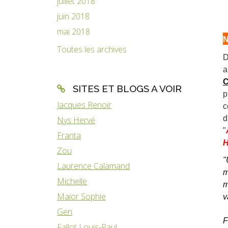
juillet 2018
juin 2018
mai 2018
N
Toutes les archives
D
a
SITES ET BLOGS A VOIR
p
Jacques Renoir
c
d
Nys Hervé
"
Franta
Zou
"
Laurence Calamand
m
Michelle
m
Maïor Sophie
v
Gen
F
Fallot Louis-Paul