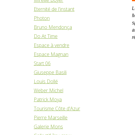
Eternité de l'instant
L
M
Photon
s
Bruno Mendonça
a
Do At Time
r
Espace à vendre
Espace Magnan
Start 06
Giuseppe Basili
Louis Dollé
Weber Michel
Patrick Moya
Tourisme Côte d'Azur
Pierre Marseille
Galerie Mons