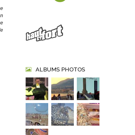
ue
un
ue
de
ALBUMS PHOTOS