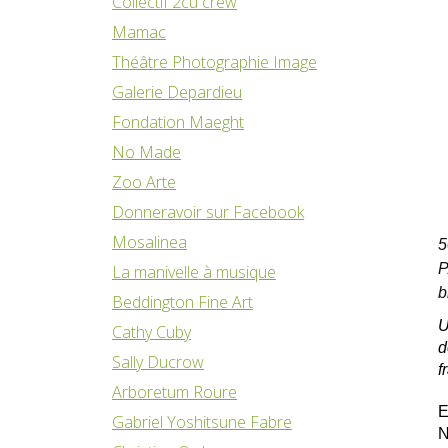
Collectif 2cu crew
Mamac
Théâtre Photographie Image
Galerie Depardieu
Fondation Maeght
No Made
Zoo Arte
Donneravoir sur Facebook
Mosalinea
5
P
La manivelle à musique
b
Beddington Fine Art
U
Cathy Cuby
d
Sally Ducrow
f
Arboretum Roure
E
Gabriel Yoshitsune Fabre
N