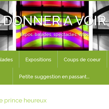
DONNER A VOIR
Expos, balades, spectacles, infos
lades
Expositions
Coups de coeur
Petite suggestion en passant...
le prince heureux