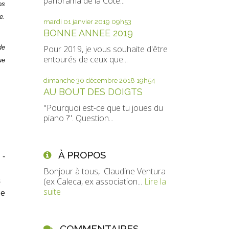
panorama de la Côte...
os
e.
mardi 01
janvier 2019
09h53
BONNE ANNEE 2019
Pour 2019, je vous souhaite d'être
de
entourés de ceux que...
ue
dimanche 30
décembre 2018
19h54
AU BOUT DES DOIGTS
"Pourquoi est-ce que tu joues du
piano ?". Question...
À PROPOS
 -
Bonjour à tous, Claudine Ventura
(ex Caleca, ex association...
Lire la
s
suite
le
COMMENTAIRES