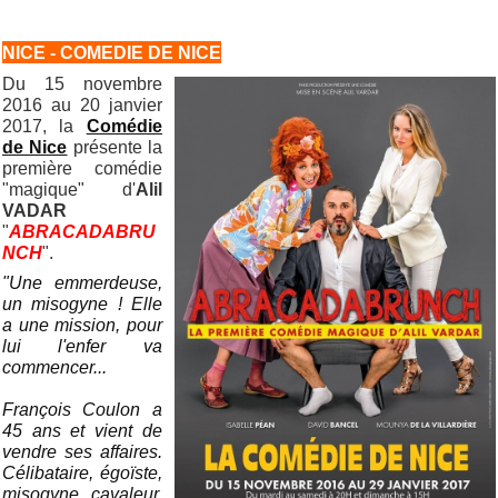
NICE - COMEDIE DE NICE
Du 15 novembre
2016 au 20 janvier
2017, la
Comédie
de Nice
présente la
première comédie
"magique" d'
Alil
VADAR
"
ABRACADABRU
NCH
".
"Une emmerdeuse,
un misogyne ! Elle
a une mission, pour
lui l'enfer va
commencer...
François Coulon a
45 ans et vient de
vendre ses affaires.
Célibataire, égoïste,
misogyne, cavaleur,