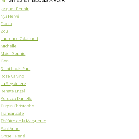
SITES ET BLOGS A VOIR
Jacques Renoir
Nys Hervé
Franta
Zou
Laurence Calamand
Michelle
Maïor Sophie
Gen
Fallot Louis-Paul
Rose Calvino
La Seguiniere
Renate Engel
Perucca Danielle
Turpin Christophe
Transartcafe
Théâtre de la Marguerite
Paul Anne
Ghiselli René