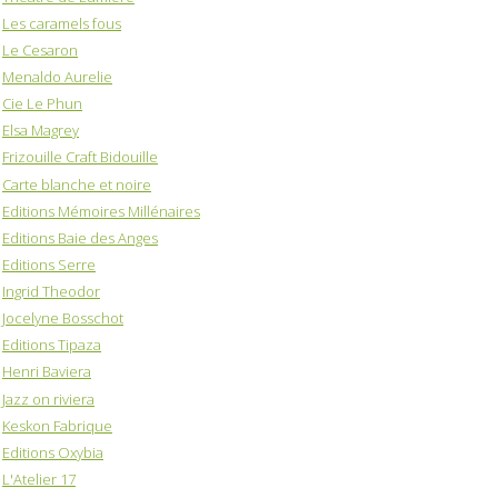
Les caramels fous
Le Cesaron
Menaldo Aurelie
Cie Le Phun
Elsa Magrey
Frizouille Craft Bidouille
Carte blanche et noire
Editions Mémoires Millénaires
Editions Baie des Anges
Editions Serre
Ingrid Theodor
Jocelyne Bosschot
Editions Tipaza
Henri Baviera
Jazz on riviera
Keskon Fabrique
Editions Oxybia
L'Atelier 17