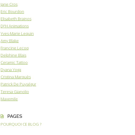
Jane Cros
Eric Bourdon
Elisabeth Brainos
DJ'H Animations
Yves-Marie Lequin
Amy Blake
Francine Lecoq
Delphine Blais
Ceramic Tattoo
Dyana Yoga
Cristina Marquès
Patrick De Puységur
Teresa Gianolio
Maxemile
PAGES
POURQUOI CE BLOG ?