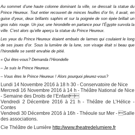
Au sommet d’une haute colonne dominant la ville, se dressait la statue du
Prince Heureux. Tout entier recouvert de minces feuilles d’or fin, il avait, en
guise d’yeux, deux brillants saphirs et sur la poignée de son épée brillait un
gros rubis rouge. Un jour, une hirondelle en partance pour l’Égypte survola la
ville. C’est alors qu’elle aperçu la statue du Prince Heureux.
Les yeux du Prince Heureux étaient embués de larmes qui coulaient le long
de ses joues d’or. Sous la lumière de la lune, son visage était si beau que
l’hirondelle se sentit envahie de pitié.
« Qui êtes-vous? Demanda l’Hirondelle
– Je suis le Prince Heureux.
– Vous êtes le Prince Heureux ! Alors pourquoi pleurez-vous?
Lundi 14 Novembre 2016 à 18 h 30 - Conservatoire de Nice
Mercredi 16 Novembre 2016 à 14 h - Théâtre National de Nice
- Semaine des Droits de l’Enfant
Vendredi 2 Décembre 2016 à 21 h - Théâtre de L’Hélice -
Contes
Vendredi 30 Décembre 2016 à 16h - Théoule sur Mer - Salle
des associations.
Cie Théâtre de Lumière
http://
www.theatredelumiere.fr