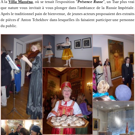
A la
Villa Masséna
, où se tenait l'exposition "
Présence Russe
", un Tsar plus vrai
que nature vous invitait à vous plonger dans l'ambiance de la Russie Impériale.
Après le traditionnel pain de bienvenue, de jeunes acteurs proposaient des extraits
de pièces d'
Anton Tchekhov dans lesquelles ils faisaient participer une personne
du public.