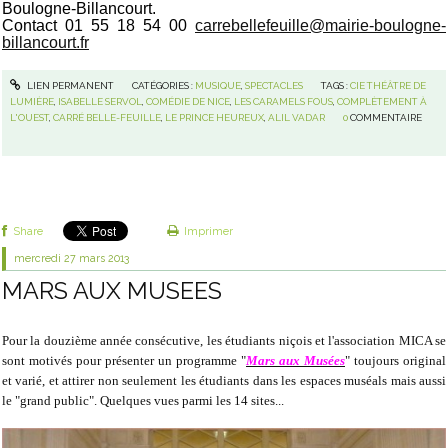
Boulogne-Billancourt.
Contact
01 55 18 54 00
carrebellefeuille@mairie-boulogne-
billancourt.fr
LIEN PERMANENT
CATÉGORIES :
MUSIQUE
,
SPECTACLES
TAGS :
CIE THÉÂTRE DE
LUMIÈRE
,
ISABELLE SERVOL
,
COMÉDIE DE NICE
,
LES CARAMELS FOUS
,
COMPLÈTEMENT À
L'OUEST
,
CARRÉ BELLE-FEUILLE
,
LE PRINCE HEUREUX
,
ALIL VADAR
0
COMMENTAIRE
Share
Imprimer
mercredi 27
mars 2013
MARS AUX MUSEES
Pour la douzième année consécutive, les étudiants niçois et l'association MICA se
sont motivés pour présenter un programme "
Mars aux Musées
" toujours original
et varié, et attirer non seulement les étudiants dans les espaces muséals mais aussi
le "grand public". Quelques vues parmi les 14 sites...