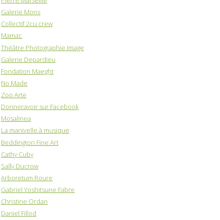
Pierre Marseille
Galerie Mons
Collectif 2cu crew
Mamac
Théâtre Photographie Image
Galerie Depardieu
Fondation Maeght
No Made
Zoo Arte
Donneravoir sur Facebook
Mosalinea
La manivelle à musique
Beddington Fine Art
Cathy Cuby
Sally Ducrow
Arboretum Roure
Gabriel Yoshitsune Fabre
Christine Ordan
Daniel Fillod