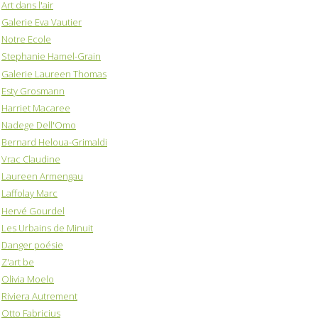
Art dans l'air
Galerie Eva Vautier
Notre Ecole
Stephanie Hamel-Grain
Galerie Laureen Thomas
Esty Grosmann
Harriet Macaree
Nadege Dell'Omo
Bernard Heloua-Grimaldi
Vrac Claudine
Laureen Armengau
Laffolay Marc
Hervé Gourdel
Les Urbains de Minuit
Danger poésie
Z'art be
Olivia Moelo
Riviera Autrement
Otto Fabricius