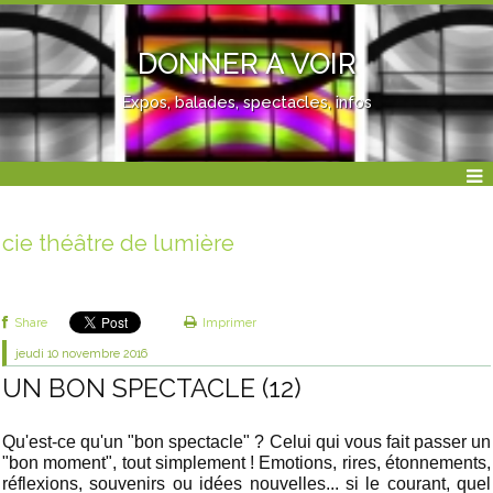
DONNER A VOIR
Expos, balades, spectacles, infos
cie théâtre de lumière
Share
Imprimer
jeudi 10
novembre 2016
UN BON SPECTACLE (12)
Qu'est-ce qu'un "bon spectacle" ? Celui qui vous fait passer un
"bon moment", tout simplement ! Emotions, rires, étonnements,
réflexions, souvenirs ou idées nouvelles... si le courant, quel