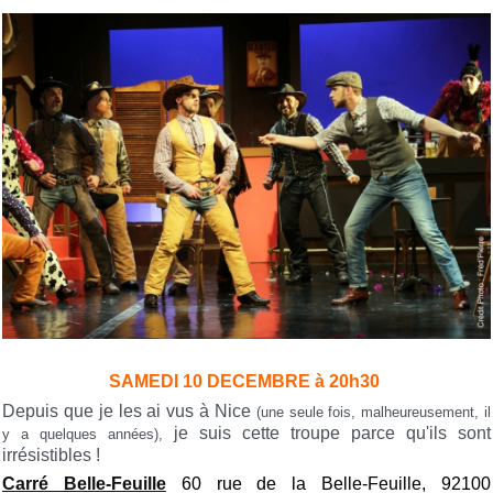
SAMEDI 10 DECEMBRE à 20h30
Depuis que je les ai vus à Nice
(une seule fois, malheureusement, il
je suis cette troupe parce qu'ils sont
y a quelques années),
irrésistibles !
Carré Belle-Feuille
60 rue de la Belle-Feuille, 92100