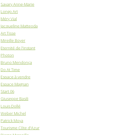
Savary Anne-Marie
Longo Art
Méry Vial
Jacqueline Matteoda
Art Tisse
Mireille Boyer
Eternité de l'instant
Photon
Bruno Mendonça
Do At Time
Espace à vendre
Espace Magnan
Start 06
Giuseppe Basili
Louis Dollé
Weber Michel
Patrick Moya
Tourisme Côte d'Azur