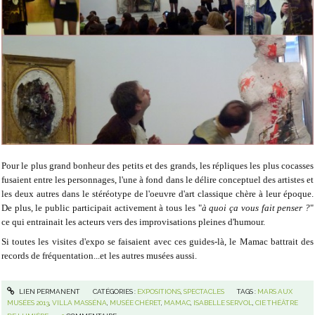
Pour le plus grand bonheur des petits et des grands, les répliques les plus cocasses
fusaient entre les personnages, l'une à fond dans le délire conceptuel des artistes et
les deux autres dans le stéréotype de l'oeuvre d'art classique chère à leur époque.
De plus, le public participait activement à tous les "
à quoi ça vous fait penser ?
"
ce qui entrainait les acteurs vers des improvisations pleines d'humour.
Si toutes les visites d'expo se faisaient avec ces guides-là, le Mamac battrait des
records de fréquentation...et les autres musées aussi.
LIEN PERMANENT
CATÉGORIES :
EXPOSITIONS
,
SPECTACLES
TAGS :
MARS AUX
MUSÉES 2013
,
VILLA MASSÉNA
,
MUSÉE CHÉRET
,
MAMAC
,
ISABELLE SERVOL
,
CIE THÉÂTRE