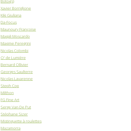
Botox(s)
Xavier Borriglione
Kiki Giuliana
Da-Focus
Maunoury Françoise
Magali Moscardo
Maxime Peregrini
Nicolas Colombi
O' de Lumière
Bernard Ollivier
Georges Saulterre
Nicolas Lavarenne
Steph Cop
Milthon
FG Fine Art
Serge Van De Put
Stéphane Sizer
Mistinguette à roulettes
Mazamorra