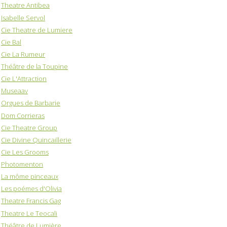
Theatre Antibea
Isabelle Servol
Cie Theatre de Lumiere
Cie Bal
Cie La Rumeur
Théâtre de la Toupine
Cie L'Attraction
Museaav
Orgues de Barbarie
Dom Corrieras
Cie Theatre Group
Cie Divine Quincaillerie
Cie Les Grooms
Photomenton
La môme pinceaux
Les poémes d'Olivia
Theatre Francis Gag
Theatre Le Teocali
Théâtre de Lumière