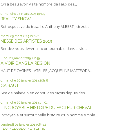
On a beau avoir visité nombre de lieux des...
dimanche 24
mars 2019
19h49
REALITY SHOW
Rétrospective du travail d'Anthony ALBERTI, street...
mardi 05
mars 2019
22h42
MESSE DES ARTISTES 2019
Rendez-vous devenu incontournable dans la vie...
lundi 28
janvier 2019
18h49
A VOIR DANS LA REGION
HAUT DE CAGNES - ATELIER JACQUELINE MATTEODA...
dimanche 20
janvier 2019
20h38
GAIRAUT
Site de balade bien connu des Niçois depuis des...
dimanche 20
janvier 2019
19h01
L'INCROYABLE HISTOIRE DU FACTEUR CHEVAL
Incroyable et surtout belle histoire d'un homme simple...
vendredi 04
janvier 2019
08h42
LES DEESSES DE TERRE