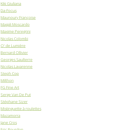
Kiki Giuliana
Da-Focus
Maunoury Françoise
Magali Moscardo
Maxime Peregrini
Nicolas Colombi
O' de Lumière
Bernard Ollivier
Georges Saulterre
Nicolas Lavarenne
Steph Cop
Milthon
FG Fine Art
Serge Van De Put
Stéphane Sizer
Mistinguette à roulettes
Mazamorra
Jane Cros
Eric Bourdon