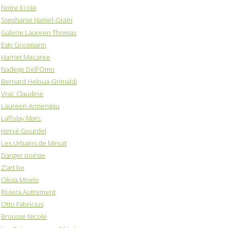
Notre Ecole
Stephanie Hamel-Grain
Galerie Laureen Thomas
Esty Grosmann
Harriet Macaree
Nadege Dell'Omo
Bernard Heloua-Grimaldi
Vrac Claudine
Laureen Armengau
Laffolay Marc
Hervé Gourdel
Les Urbains de Minuit
Danger poésie
Z'art be
Olivia Moelo
Riviera Autrement
Otto Fabricius
Brousse Nicole