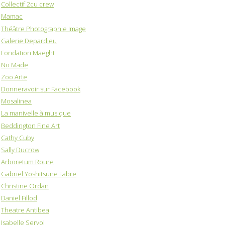
Collectif 2cu crew
Mamac
Théâtre Photographie Image
Galerie Depardieu
Fondation Maeght
No Made
Zoo Arte
Donneravoir sur Facebook
Mosalinea
La manivelle à musique
Beddington Fine Art
Cathy Cuby
Sally Ducrow
Arboretum Roure
Gabriel Yoshitsune Fabre
Christine Ordan
Daniel Fillod
Theatre Antibea
Isabelle Servol