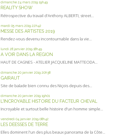
dimanche 24
mars 2019
19h49
REALITY SHOW
Rétrospective du travail d'Anthony ALBERTI, street...
mardi 05
mars 2019
22h42
MESSE DES ARTISTES 2019
Rendez-vous devenu incontournable dans la vie...
lundi 28
janvier 2019
18h49
A VOIR DANS LA REGION
HAUT DE CAGNES - ATELIER JACQUELINE MATTEODA...
dimanche 20
janvier 2019
20h38
GAIRAUT
Site de balade bien connu des Niçois depuis des...
dimanche 20
janvier 2019
19h01
L'INCROYABLE HISTOIRE DU FACTEUR CHEVAL
Incroyable et surtout belle histoire d'un homme simple...
vendredi 04
janvier 2019
08h42
LES DEESSES DE TERRE
Elles dominent l'un des plus beaux panorama de la Côte...