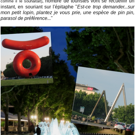
, nombre de touristes vont se recueillir un
comme il le souhaitait)
instant, en souriant sur l'épitaphe "
Est-ce trop demander...sur
mon petit lopin, plantez je vous prie, une espèce de pin pin,
parasol de préférence...
"