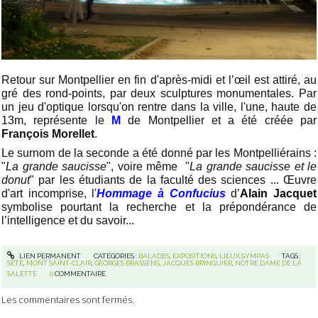
Retour sur Montpellier en fin d'après-midi et l’œil est attiré, au
gré des rond-points, par deux sculptures monumentales. Par
un jeu d'optique lorsqu'on rentre dans la ville, l'une, haute de
13m, représente le
M
de Montpellier et a été créée par
François Morellet
.
Le surnom de la seconde a été donné par les Montpelliérains :
"
La grande saucisse
", voire même "
La grande saucisse et le
donut
" par les étudiants de la faculté des sciences ... Œuvre
d'art incomprise, l'
Hommage à Confucius
d’
Alain Jacquet
symbolise pourtant la recherche et la prépondérance de
l’intelligence et du savoir...
LIEN PERMANENT
CATÉGORIES :
BALADES
,
EXPOSITIONS
,
LIEUX SYMPAS
TAGS :
SÈTE
,
MONT SAINT-CLAIR
,
GEORGES BRASSENS
,
JACQUES BRINGUIER
,
NOTRE DAME DE LA
SALETTE
0
COMMENTAIRE
Les commentaires sont fermés.