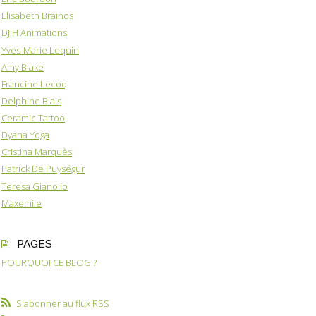
Elisabeth Brainos
DJ'H Animations
Yves-Marie Lequin
Amy Blake
Francine Lecoq
Delphine Blais
Ceramic Tattoo
Dyana Yoga
Cristina Marquès
Patrick De Puységur
Teresa Gianolio
Maxemile
PAGES
POURQUOI CE BLOG ?
S'abonner au flux RSS