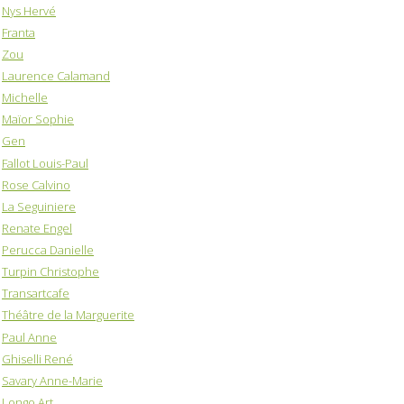
Nys Hervé
Franta
Zou
Laurence Calamand
Michelle
Maïor Sophie
Gen
Fallot Louis-Paul
Rose Calvino
La Seguiniere
Renate Engel
Perucca Danielle
Turpin Christophe
Transartcafe
Théâtre de la Marguerite
Paul Anne
Ghiselli René
Savary Anne-Marie
Longo Art