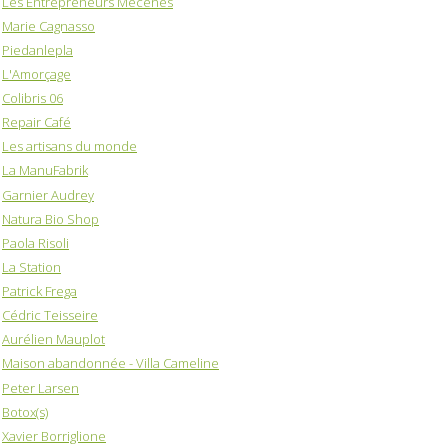
Les Entrepreneurs Mécènes
Marie Cagnasso
Piedanlepla
L'Amorçage
Colibris 06
Repair Café
Les artisans du monde
La ManuFabrik
Garnier Audrey
Natura Bio Shop
Paola Risoli
La Station
Patrick Frega
Cédric Teisseire
Aurélien Mauplot
Maison abandonnée - Villa Cameline
Peter Larsen
Botox(s)
Xavier Borriglione