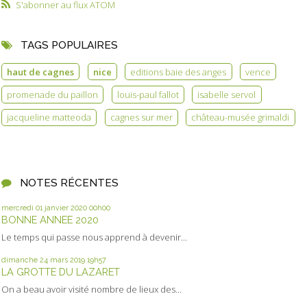
S'abonner au flux ATOM
TAGS POPULAIRES
haut de cagnes
nice
editions baie des anges
vence
promenade du paillon
louis-paul fallot
isabelle servol
jacqueline matteoda
cagnes sur mer
château-musée grimaldi
NOTES RÉCENTES
mercredi 01
janvier 2020
00h00
BONNE ANNEE 2020
Le temps qui passe nous apprend à devenir...
dimanche 24
mars 2019
19h57
LA GROTTE DU LAZARET
On a beau avoir visité nombre de lieux des...