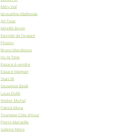
Méry Vial
Jacqueline Matteoda
Art Tisse
Mireille Boyer
Eternité de l'instant
Photon
Bruno Mendonça
Do At Time
Espace à vendre
Espace Magnan
Start 06
Giuseppe Basili
Louis Dollé
Weber Michel
Patrick Moya
Tourisme Côte d'Azur
Pierre Marseille
Galerie Mons