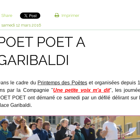
Share
Imprimer
samedi 12
mars 2016
POET POET A
GARIBALDI
ans le cadre du
Printemps des Poètes
et organisées depuis 
ns par la Compagnie "
Une petite voix m'a dit
", les journé
OET POET ont démarré ce samedi par un défilé délirant sur 
lace Garibaldi.