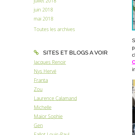
juillet 2018
juin 2018
mai 2018
Toutes les archives
S
p
SITES ET BLOGS A VOIR
c
Jacques Renoir
i
Nys Hervé
Franta
Zou
Laurence Calamand
Michelle
Maïor Sophie
Gen
Fallot Louis-Paul