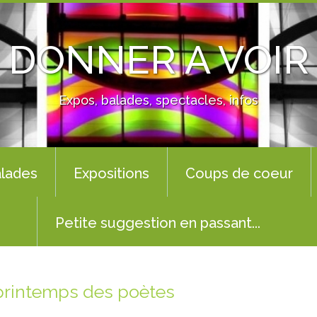
DONNER A VOIR
Expos, balades, spectacles, infos
lades
Expositions
Coups de coeur
Petite suggestion en passant...
printemps des poètes