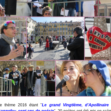
e thème 2016 étant "
Le grand Vingtième, d'Apollinaire
onnefoy, cent ans de poésie
", 20 poètes ont été mis en scè