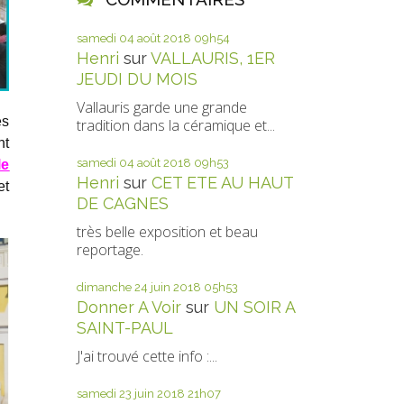
samedi 04
août 2018
09h54
Henri
sur
VALLAURIS, 1ER
JEUDI DU MOIS
Vallauris garde une grande
es
tradition dans la céramique et...
nt
samedi 04
août 2018
09h53
le
Henri
sur
CET ETE AU HAUT
et
DE CAGNES
très belle exposition et beau
reportage.
dimanche 24
juin 2018
05h53
Donner A Voir
sur
UN SOIR A
SAINT-PAUL
J'ai trouvé cette info :...
samedi 23
juin 2018
21h07