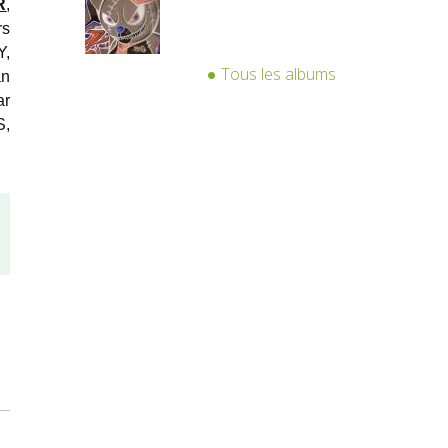
R
,
rs
Y,
Tous les albums
an
ar
S,