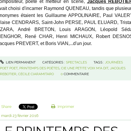
ompositeur, poète et metteur en scène,
Jacques REBOTIE
vait choisi d'incarner Raymond QUENEAU, tandis que plusieu
nonymes étaient les Guillaume APPOLINAIRE, Paul VALER
laise CENDRARS, Saint-John PERSE, PAUL ELUARD, Trist
ZARA, André BRETON, Louis ARAGON, Léopold Séd
ENGHOR, René CHAR, Henri MICHAUX, Robert DESNO
acques PREVERT, et Boris VIAN,...d'un jour.
LIEN PERMANENT
CATÉGORIES :
SPECTACLES
TAGS :
JOURNÉES
POET POET
,
PRINTEMPS DES POÈTES
,
CIE UNE PETITE VOIX M'A DIT
,
JACQUES
REBOTIER
,
CÉCILE CIARAMITARO
0
COMMENTAIRE
Share
Imprimer
mardi 23
février 2016