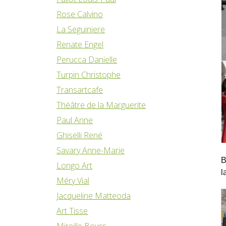
Rose Calvino
La Seguiniere
Renate Engel
Perucca Danielle
Turpin Christophe
Transartcafe
Théâtre de la Marguerite
Paul Anne
Ghiselli René
Savary Anne-Marie
B
Longo Art
l
Méry Vial
Jacqueline Matteoda
Art Tisse
Mireille Boyer