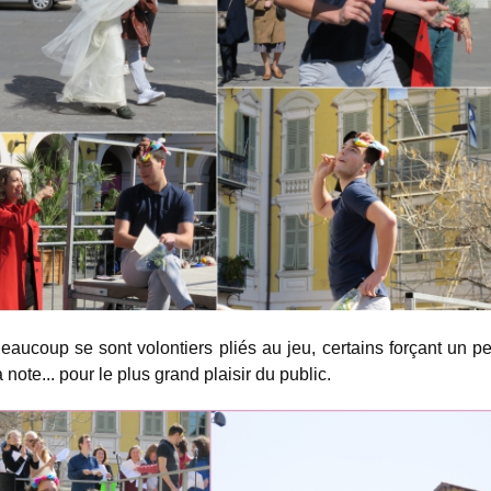
eaucoup se sont volontiers pliés au jeu, certains forçant un p
a note... pour le plus grand plaisir du public.