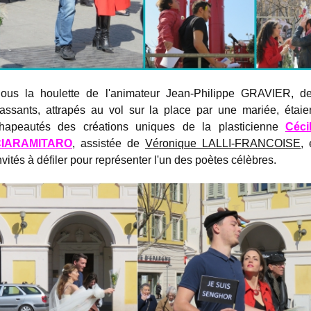
ous la houlette de l'animateur Jean-Philippe GRAVIER, d
assants, attrapés au vol sur la place par une mariée, étaie
hapeautés des créations uniques de la plasticienne
Céci
CIARAMITARO
, assistée de
Véronique LALLI-FRANCOISE
, 
nvités à défiler pour représenter l'un des poètes célèbres.