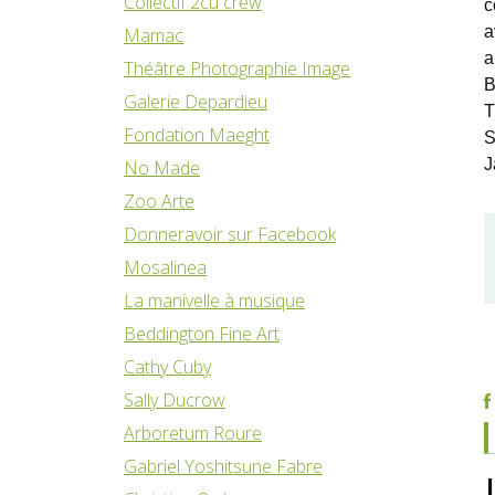
Collectif 2cu crew
c
a
Mamac
a
Théâtre Photographie Image
B
Galerie Depardieu
T
Fondation Maeght
S
J
No Made
Zoo Arte
Donneravoir sur Facebook
Mosalinea
La manivelle à musique
Beddington Fine Art
Cathy Cuby
Sally Ducrow
Arboretum Roure
Gabriel Yoshitsune Fabre